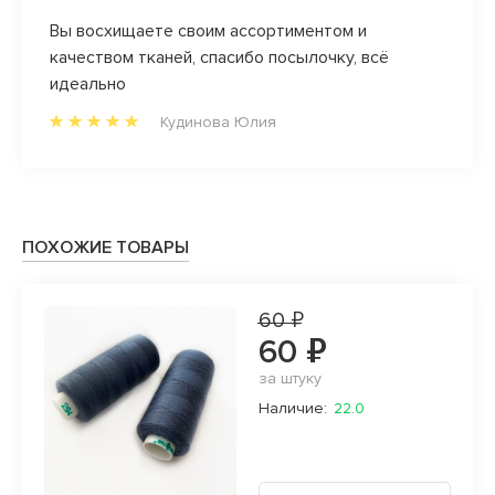
оны.
Вы восхищаете своим ассортиментом и
Замеч
чень
качеством тканей, спасибо посылочку, всё
больше
ый
идеально
м
Кудинова Юлия
ПОХОЖИЕ ТОВАРЫ
60 ₽
60 ₽
за штуку
Наличие:
22.0