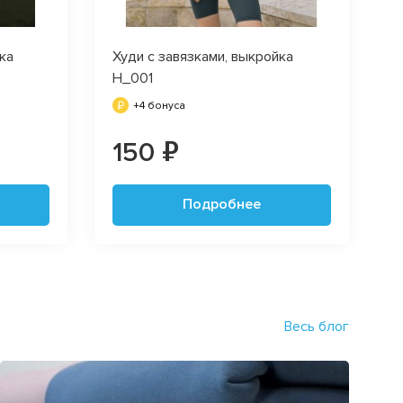
ка
Худи с завязками, выкройка
H_001
+4 бонуса
150 ₽
Подробнее
Весь блог