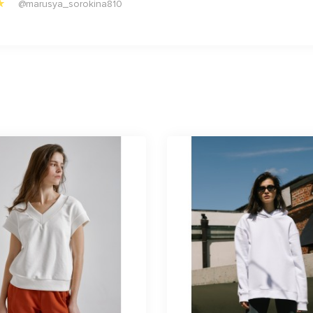
@marusya_sorokina810