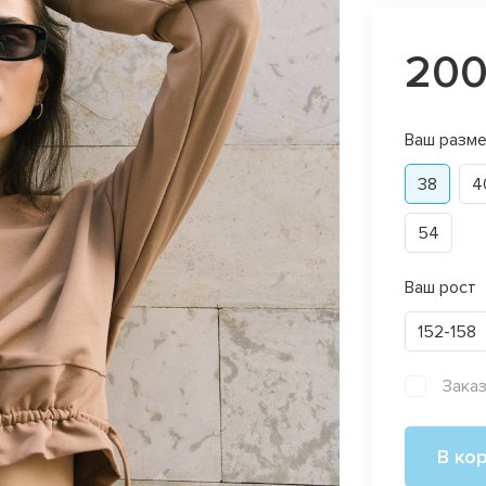
200
Ваш разме
38
4
54
Ваш рост
152-158
Зака
В ко