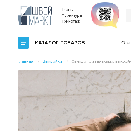
Ткань.
Фурнитура.
Трикотаж.
КАТАЛОГ
ТОВАРОВ
О н
Главная
Выкройки
Свитшот с завязками, выкрой