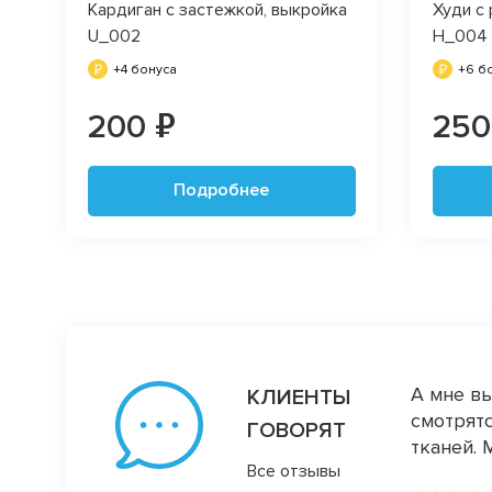
Кардиган с застежкой, выкройка
Худи с
U_002
H_004
+4 бонуса
+6 б
200 ₽
250
Подробнее
А мне вы
КЛИЕНТЫ
смотрятс
ГОВОРЯТ
тканей. 
Все отзывы