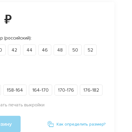
 ₽
р (российский):
0
42
44
46
48
50
52
158-164
164-170
170-176
176-182
зать печать выкройки
рзину
Как определить размер?