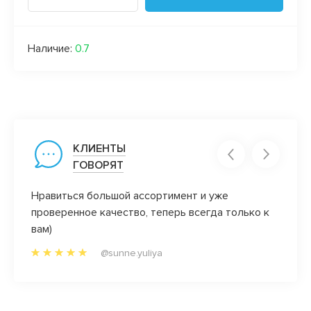
Наличие:
0.7
КЛИЕНТЫ
ГОВОРЯТ
его
Нравиться большой ассортимент и уже
Все н
проверенное качество, теперь всегда только к
очень 
 и
вам)
девоч
боту!
после
@sunne.yuliya
Вася в
свобо