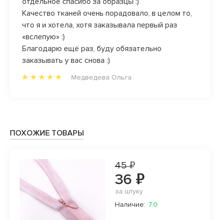
отдельное спасибо за образцы :)
отзыв
Качество тканей очень порадовало, в целом то,
дела!
что я и хотела, хотя заказывала первый раз
«вслепую» :)
Благодарю ещё раз, буду обязательно
заказывать у вас снова :)
Медведева Ольга
ПОХОЖИЕ ТОВАРЫ
45 ₽
36 ₽
за штуку
Наличие:
7.0