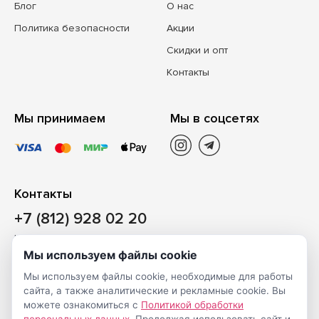
Блог
О нас
Политика безопасности
Акции
Скидки и опт
Контакты
Мы принимаем
Мы в соцсетях
Контакты
+7 (812) 928 02 20
Наш магазин
Мы используем файлы cookie
Санкт-Петербург, ул. Ворошилова, д. 2, Литер «Р» (БЦ
Мы используем файлы cookie, необходимые для работы
«Сигнал»), 3 этаж, пом. 2
сайта, а также аналитические и рекламные cookie. Вы
На карте
можете ознакомиться с
Политикой обработки