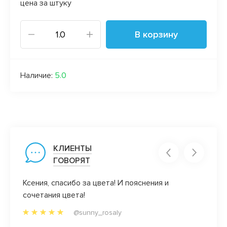
цена за штуку
В корзину
Наличие:
5.0
КЛИЕНТЫ
ГОВОРЯТ
его
Ксения, спасибо за цвета! И пояснения и
А мне
сочетания цвета!
Они о
 и
люблю
@sunny_rosaly
боту!
ассор