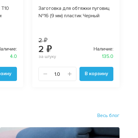
 T10
Заготовка для обтяжки пуговиц
м
№16 (9 мм) пластик Черный
2 ₽
2 ₽
аличие:
Наличие:
4.0
135.0
за штуку
рзину
В корзину
Весь блог