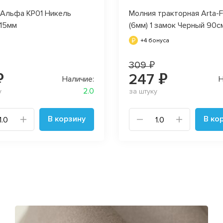
 Альфа KP01 Никель
Молния тракторная Arta-F
 15мм
(6мм) 1 замок Черный 90с
+4 бонуса
309 ₽
₽
247 ₽
Наличие:
Н
2.0
у
за штуку
В корзину
В ко