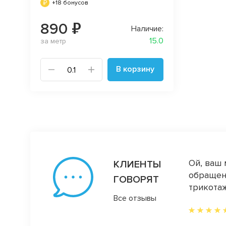
+18 бонусов
890 ₽
Наличие:
15.0
за метр
В корзину
ума)) уж очень далеко. А да, и ещё у вас
Ой, ваш 
КЛИЕНТЫ
 мы столкнулись в последний визит) ещё
обращени
ГОВОРЯТ
в нем залипает и у меня есть свобода
трикотаж
Все отзывы