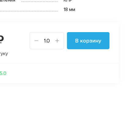
овления
КНР
18 мм
₽
В корзину
туку
15.0