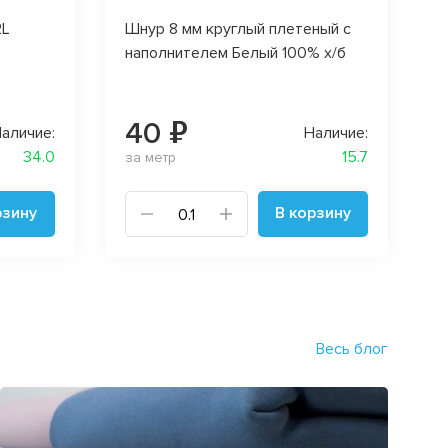
2L
Шнур 8 мм круглый плетеный с
наполнителем Белый 100% х/б
40 ₽
аличие:
Наличие:
34.0
15.7
за метр
рзину
В корзину
Весь блог