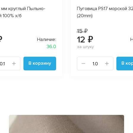
 мм круглый Пыльно-
Пуговица PS17 морской 3
й 100% х/б
(20mm)
15 ₽
₽
12 ₽
Наличие:
Н
36.0
за штуку
В корзину
В ко