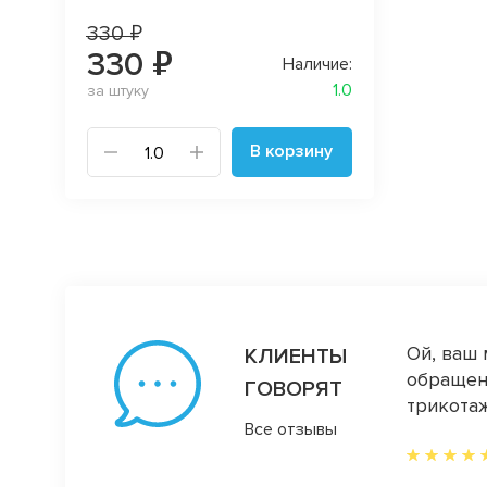
330 ₽
330 ₽
Наличие:
1.0
за штуку
В корзину
днотоны. Они очень дорого и стильно
Ой, ваш 
КЛИЕНТЫ
ши сторис... бесподобный ассортимент
обращени
ГОВОРЯТ
трикотаж
Все отзывы