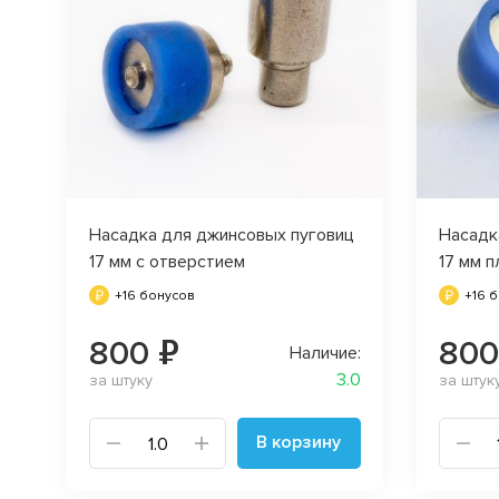
Насадка для джинсовых пуговиц
Насадк
17 мм с отверстием
17 мм п
+16 бонусов
+16 
800 ₽
800
Наличие:
3.0
за штуку
за штук
В корзину