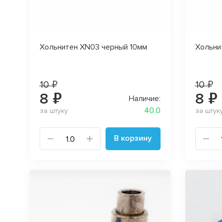
Хольнитен XN03 черный 10мм
Хольни
10 ₽
10 ₽
8 ₽
8 ₽
Наличие:
40.0
за штуку
за штук
В корзину