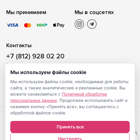
Мы принимаем
Мы в соцсетях
Контакты
+7 (812) 928 02 20
Наш магазин
Мы используем файлы cookie
Санкт-Петербург, ул. Ворошилова, д. 2, Литер «Р» (БЦ
Мы используем файлы cookie, необходимые для работы
«Сигнал»), 3 этаж, пом. 2
сайта, а также аналитические и рекламные cookie. Вы
На карте
можете ознакомиться с
Политикой обработки
персональных данных
. Продолжая использовать сайт и
нажимая кнопку «Принять все», вы соглашаетесь с
обработкой файлов cookie.
Создание
© Shveimarkt.ru,
Принять все
интернет-
2017-2026
Настройка cookie
0
магазинов
—
Настроить