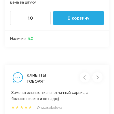
цена за штуку
В корзину
Наличие:
5.0
КЛИЕНТЫ
ГОВОРЯТ
Замечательные ткани, отличный сервис, а
Нравя
больше ничего и не надо;)
манже
нрави
@natesokolova
и нер