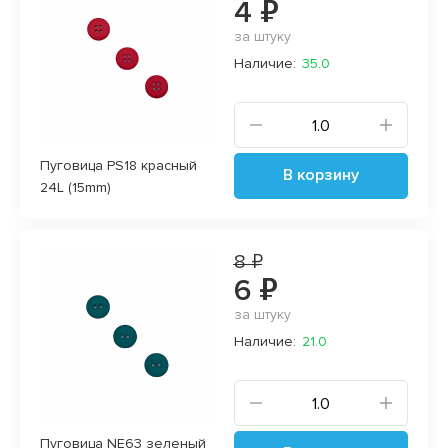
4 ₽
за штуку
Наличие:
35.0
Пуговица PS18 красный
В корзину
24L (15mm)
8 ₽
6 ₽
за штуку
Наличие:
21.0
Пуговица NE63 зеленый