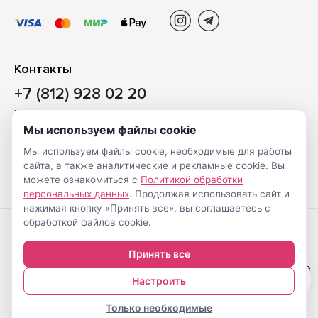
Контакты
+7 (812) 928 02 20
Наш магазин
Мы используем файлы cookie
Санкт-Петербург, ул. Ворошилова, д. 2, Литер «Р» (БЦ
Мы используем файлы cookie, необходимые для работы
«Сигнал»), 3 этаж, пом. 2
сайта, а также аналитические и рекламные cookie. Вы
На карте
можете ознакомиться с
Политикой обработки
персональных данных
. Продолжая использовать сайт и
нажимая кнопку «Принять все», вы соглашаетесь с
обработкой файлов cookie.
Создание
© Shveimarkt.ru,
Принять все
интернет-
2017-2026
Настройка cookie
0
магазинов
—
Настроить
Только необходимые