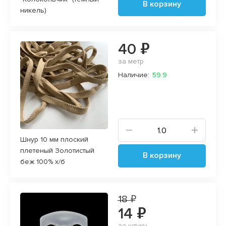
В корзину
никель)
40 ₽
за метр
Наличие:
59.9
Шнур 10 мм плоский
плетеный Золотистый
В корзину
беж 100% х/б
18 ₽
14 ₽
за штуку