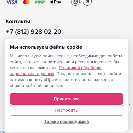
Контакты
+7 (812) 928 02 20
Наш магазин
Мы используем файлы cookie
Санкт-Петербург, ул. Ворошилова, д. 2, Литер «Р» (БЦ
Мы используем файлы cookie, необходимые для работы
«Сигнал»), 3 этаж, пом. 2
сайта, а также аналитические и рекламные cookie. Вы
На карте
можете ознакомиться с
Политикой обработки
персональных данных
. Продолжая использовать сайт и
нажимая кнопку «Принять все», вы соглашаетесь с
обработкой файлов cookie.
Создание
© Shveimarkt.ru,
Принять все
интернет-
2017-2026
Настройка cookie
0
магазинов
—
Настроить
Только необходимые