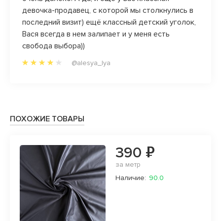
девочка-продавец, с которой мы столкнулись в
отдел
последний визит) ещё классный детский уголок,
Качес
Вася всегда в нем залипает и у меня есть
что я
свобода выбора))
«вслеп
Благо
@alesya_lya
заказы
ПОХОЖИЕ ТОВАРЫ
390 ₽
за метр
Наличие:
90.0