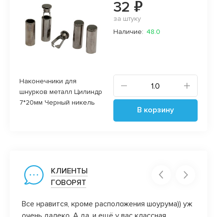
32 ₽
за штуку
Наличие:
48.0
Наконечники для
шнурков металл Цилиндр
7*20мм Черный никель
В корзину
КЛИЕНТЫ
ГОВОРЯТ
Все нравится, кроме расположения шоурума)) уж
Добро
ко к
очень далеко. А да, и ещё у вас классная
Посыл