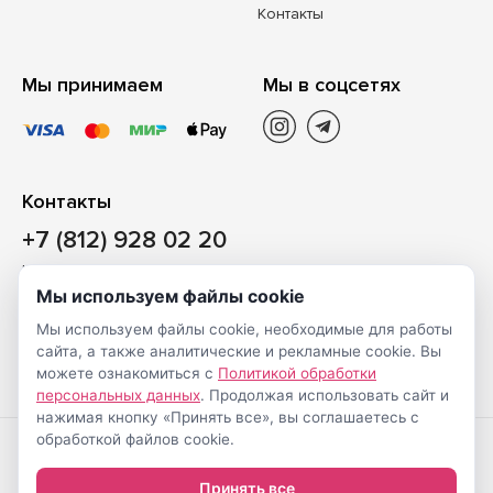
Контакты
Мы принимаем
Мы в соцсетях
Контакты
+7 (812) 928 02 20
Наш магазин
Мы используем файлы cookie
Санкт-Петербург, ул. Ворошилова, д. 2, Литер «Р» (БЦ
Мы используем файлы cookie, необходимые для работы
«Сигнал»), 3 этаж, пом. 2
сайта, а также аналитические и рекламные cookie. Вы
На карте
можете ознакомиться с
Политикой обработки
персональных данных
. Продолжая использовать сайт и
нажимая кнопку «Принять все», вы соглашаетесь с
обработкой файлов cookie.
Создание
© Shveimarkt.ru,
Принять все