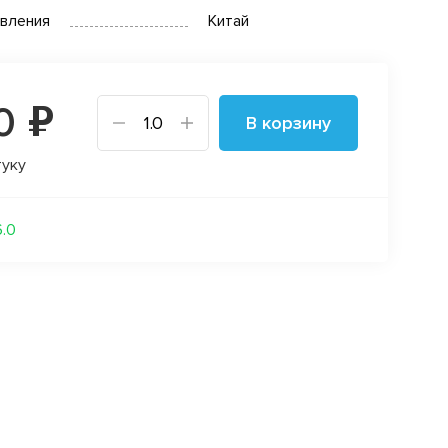
овления
Китай
0 ₽
В корзину
туку
6.0