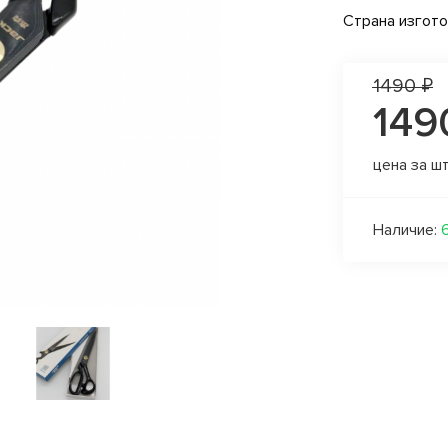
Страна изгот
1490 ₽
149
цена за ш
Наличие: