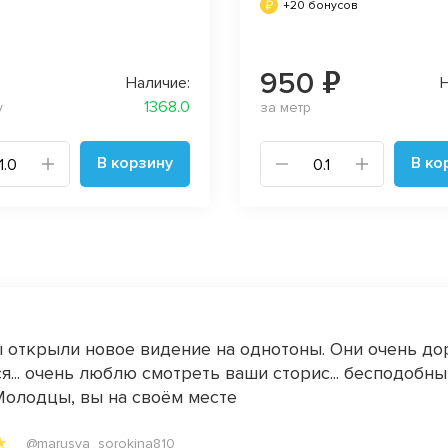
+20 бонусов
₽
950 ₽
Наличие:
Н
1368.0
у
за метр
В корзину
В ко
 открыли новое видение на однотоны. Они очень до
я... очень люблю смотреть ваши сторис... бесподобн
Молодцы, вы на своём месте
@marusya_sorokina810