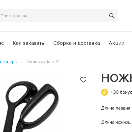
ас
Как заказать
Сборка и доставка
Акции
снипперы
Ножницы Jack 12
НОЖН
+30 бону
Длина лезвия 
Длина ножниц 