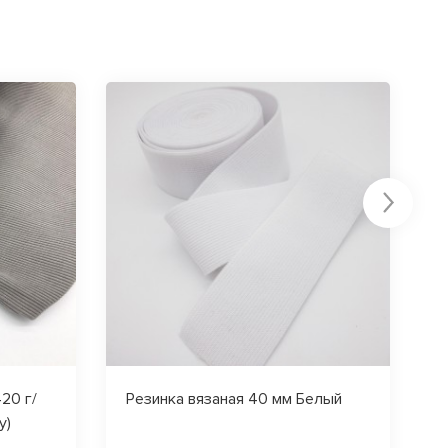
20 г/
Резинка вязаная 40 мм Белый
Ж
у)