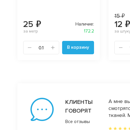
15 ₽
25 ₽
12 
Наличие:
172.2
за метр
за штук
В корзину
и заканчивая супер качеством ткани!
А мне вы
КЛИЕНТЫ
уровне! всегда много образцов с заказом,
смотрятс
ГОВОРЯТ
з я пищу постоянно от радости трогая ее и
тканей. 
Все отзывы
то я трогала, и так каждый раз))