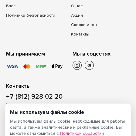
Блог
О нас
Политика безопасности
Акции
Скидки и опт
Контакты
Мы принимаем
Мы в соцсетях
Контакты
+7 (812) 928 02 20
Наш магазин
Мы используем файлы cookie
Санкт-Петербург, ул. Ворошилова, д. 2, Литер «Р» (БЦ
Мы используем файлы cookie, необходимые для работы
«Сигнал»), 3 этаж, пом. 2
сайта, а также аналитические и рекламные cookie. Вы
На карте
можете ознакомиться с
Политикой обработки