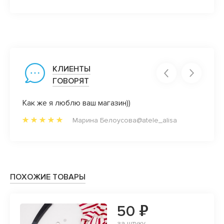
КЛИЕНТЫ
ГОВОРЯТ
Как же я люблю ваш магазин))
Вот эт
закро
Марина Белоусова@atele_alisa
победи
ПОХОЖИЕ ТОВАРЫ
50 ₽
за штуку