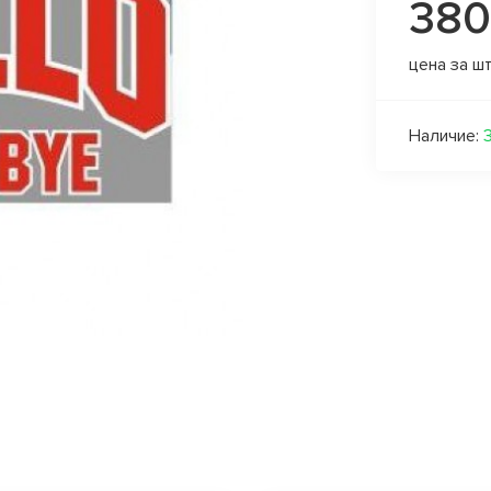
380
цена за ш
Наличие: