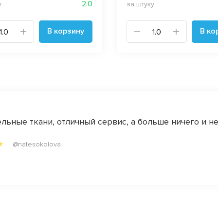
2.0
у
за штуку
В корзину
В ко
льные ткани, отличный сервис, а больше ничего и не 
@natesokolova