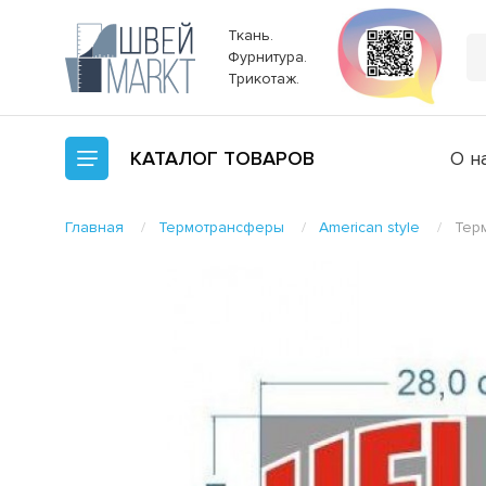
Ткань.
Фурнитура.
Трикотаж.
КАТАЛОГ
ТОВАРОВ
О н
Главная
Термотрансферы
American style
Тер