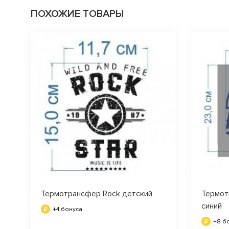
ПОХОЖИЕ ТОВАРЫ
Термотрансфер Rock детский
Термотр
синий
+4 бонуса
+8 б