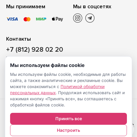
Мы принимаем
Мы в соцсетях
Контакты
+7 (812) 928 02 20
Наш магазин
Мы используем файлы cookie
Санкт-Петербург, ул. Ворошилова, д. 2, Литер «Р» (БЦ
Мы используем файлы cookie, необходимые для работы
«Сигнал»), 3 этаж, пом. 2
сайта, а также аналитические и рекламные cookie. Вы
На карте
можете ознакомиться с
Политикой обработки
персональных данных
. Продолжая использовать сайт и
нажимая кнопку «Принять все», вы соглашаетесь с
обработкой файлов cookie.
Создание
© Shveimarkt.ru,
Принять все
интернет-
2017-2026
Настройка cookie
0
магазинов
—
Настроить