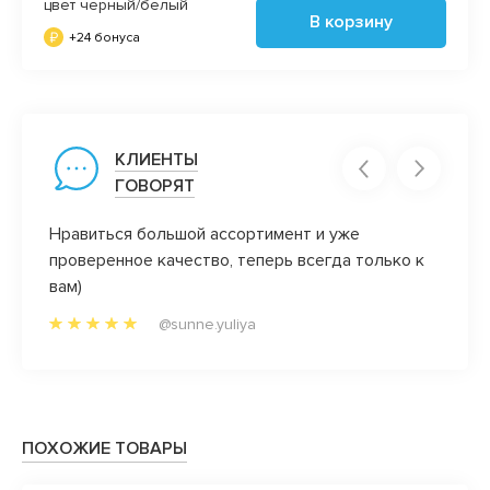
цвет черный/белый
В корзину
+24 бонуса
КЛИЕНТЫ
ГОВОРЯТ
Нравиться большой ассортимент и уже
Все н
проверенное качество, теперь всегда только к
очень 
вам)
девоч
после
@sunne.yuliya
Вася в
свобо
ПОХОЖИЕ ТОВАРЫ