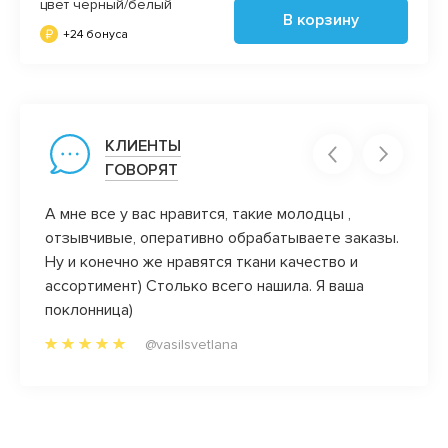
цвет черный/белый
В корзину
+24 бонуса
КЛИЕНТЫ
ГОВОРЯТ
причем
А мне все у вас нравится, такие молодцы ,
Добро
отзывчивые, оперативно обрабатываете заказы.
Посыл
ие
Ну и конечно же нравятся ткани качество и
отдел
анных
ассортимент) Столько всего нашила. Я ваша
Качес
орд))
поклонница)
что я
«вслеп
@vasilsvetlana
ивые
Благо
ьше
заказы
к
 через