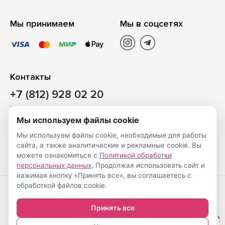
Мы принимаем
Мы в соцсетях
Контакты
+7 (812) 928 02 20
Наш магазин
Мы используем файлы cookie
Санкт-Петербург, ул. Ворошилова, д. 2, Литер «Р» (БЦ
Мы используем файлы cookie, необходимые для работы
«Сигнал»), 3 этаж, пом. 2
сайта, а также аналитические и рекламные cookie. Вы
На карте
можете ознакомиться с
Политикой обработки
персональных данных
. Продолжая использовать сайт и
нажимая кнопку «Принять все», вы соглашаетесь с
обработкой файлов cookie.
Создание
© Shveimarkt.ru,
Принять все
интернет-
2017-2026
Настройка cookie
0
магазинов
—