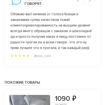
ГОВОРЯТ
Обожаю вас! начиная от голоса Ксюши и
Велик
заканчивая супер качеством ткани!
качес
клиентоориентированность на высшем уровне!
Прода
м то,
всегда много образцов с заказом, и шоколадка!
проко
з
да и просто получая заказ я пищу постоянно от
радости трогая ее и всем говоря , что это ну
прям лучшее что я трогала, и так каждый раз))
@lasti_nata
ПОХОЖИЕ ТОВАРЫ
1090 ₽
за метр