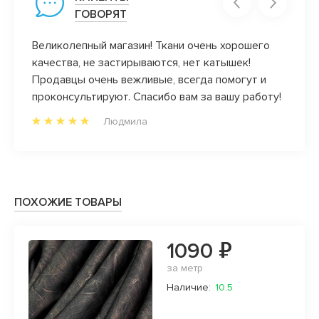
ГОВОРЯТ
Великолепный магазин! Ткани очень хорошего
Видел
качества, не застирываются, нет катышек!
Поздр
Продавцы очень вежливые, всегда помогут и
м то,
проконсультируют. Спасибо вам за вашу работу!
з
Людмила
ПОХОЖИЕ ТОВАРЫ
1090 ₽
за метр
Наличие:
10.5