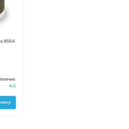
ra 8664
аличие:
4.0
рзину