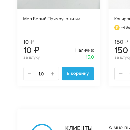
Мел Белый Прямоугольник
Копиро
+4 б
10 ₽
150 ₽
10 ₽
150
Наличие:
15.0
за штуку
за штук
В корзину
 качеством тканей, спасибо посылочку, всё
А мне вы
КЛИЕНТЫ