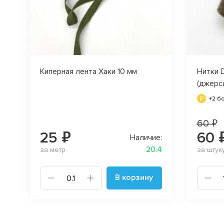
Киперная лента Хаки 10 мм
Нитки 
(джерс
+2 б
60 ₽
25 ₽
60 
Наличие:
20.4
за метр
за штук
В корзину