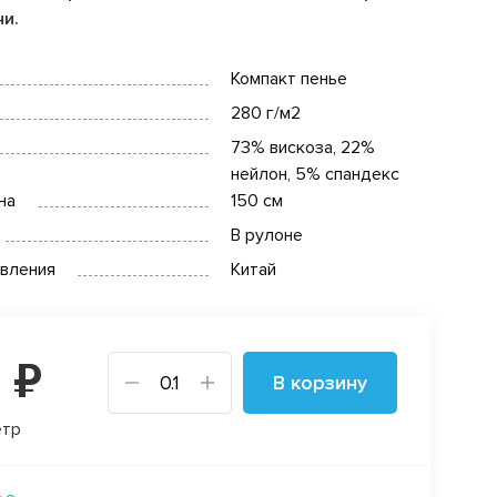
чи.
Компакт пенье
280 г/м2
73% вискоза, 22%
нейлон, 5% спандекс
на
150 см
В рулоне
овления
Китай
 ₽
В корзину
етр