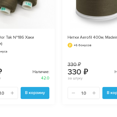
Dor Tak №186 Хаки
Нитки Aerofil 400м, Madei
и)
+6 бонусов
онуса
330 ₽
₽
330 ₽
Наличие:
Н
42.0
у
за штуку
В корзину
В ко