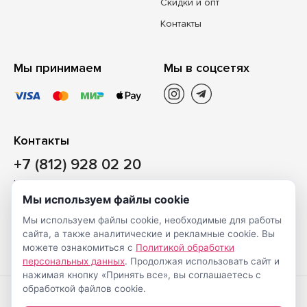
Скидки и опт
Контакты
Мы принимаем
Мы в соцсетях
Контакты
+7 (812) 928 02 20
Наш магазин
Мы используем файлы cookie
Санкт-Петербург, ул. Ворошилова, д. 2, Литер «Р» (БЦ
Мы используем файлы cookie, необходимые для работы
«Сигнал»), 3 этаж, пом. 2
сайта, а также аналитические и рекламные cookie. Вы
На карте
можете ознакомиться с
Политикой обработки
персональных данных
. Продолжая использовать сайт и
нажимая кнопку «Принять все», вы соглашаетесь с
обработкой файлов cookie.