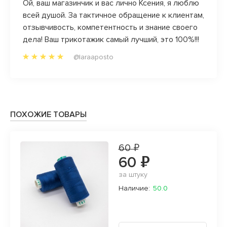
)) уж
Ой, ваш магазинчик и вас лично Ксения, я люблю
Вот эт
всей душой. За тактичное обращение к клиентам,
закро
ись в
отзывчивость, компетентность и знание своего
победи
олок,
дела! Ваш трикотажик самый лучший, это 100%!!!
@laraaposto
ПОХОЖИЕ ТОВАРЫ
60 ₽
60 ₽
за штуку
Наличие:
50.0