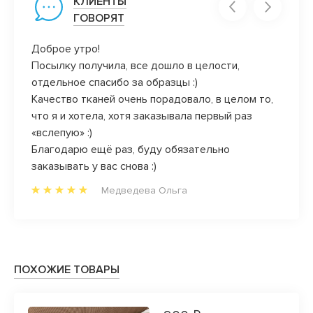
КЛИЕНТЫ
ГОВОРЯТ
оны.
Доброе утро!
Обожа
чень
Посылку получила, все дошло в целости,
закан
ый
отдельное спасибо за образцы :)
клиен
м
Качество тканей очень порадовало, в целом то,
всегд
что я и хотела, хотя заказывала первый раз
да и 
«вслепую» :)
радост
Благодарю ещё раз, буду обязательно
прям л
заказывать у вас снова :)
Медведева Ольга
ПОХОЖИЕ ТОВАРЫ