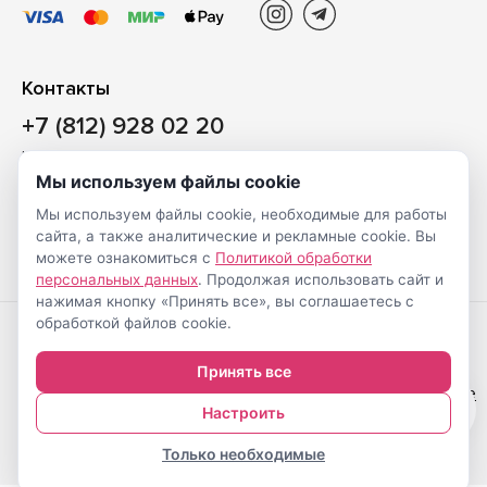
Контакты
+7 (812) 928 02 20
Наш магазин
Мы используем файлы cookie
Санкт-Петербург, ул. Ворошилова, д. 2, Литер «Р» (БЦ
Мы используем файлы cookie, необходимые для работы
«Сигнал»), 3 этаж, пом. 2
сайта, а также аналитические и рекламные cookie. Вы
На карте
можете ознакомиться с
Политикой обработки
персональных данных
. Продолжая использовать сайт и
нажимая кнопку «Принять все», вы соглашаетесь с
обработкой файлов cookie.
Создание
© Shveimarkt.ru,
Принять все
интернет-
2017-2026
Настройка cookie
0
магазинов
—
Настроить
Только необходимые