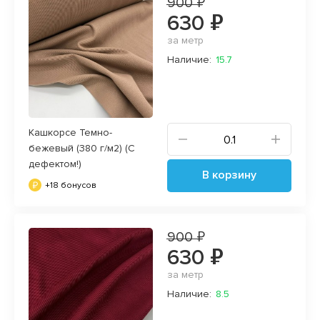
900 ₽
630 ₽
за метр
Наличие:
15.7
Кашкорсе Темно-
бежевый (380 г/м2) (С
дефектом!)
В корзину
+18 бонусов
900 ₽
630 ₽
за метр
Наличие:
8.5