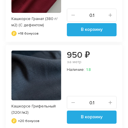
Кашкорсе Гранат (380 г/
м2) (С дефектом)
В корзину
+18 бонусов
950 ₽
за метр
Наличие:
1.8
Кашкорсе Грифельный
(320г/м2)
В корзину
+20 бонусов