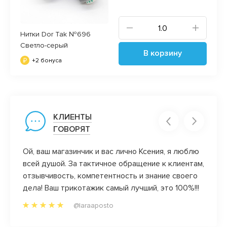
Нитки Dor Tak №696
Светло-серый
В корзину
+2 бонуса
КЛИЕНТЫ
ГОВОРЯТ
оны.
Ой, ваш магазинчик и вас лично Ксения, я люблю
Велик
чень
всей душой. За тактичное обращение к клиентам,
качес
ый
отзывчивость, компетентность и знание своего
Прода
м
дела! Ваш трикотажик самый лучший, это 100%!!!
проко
@laraaposto