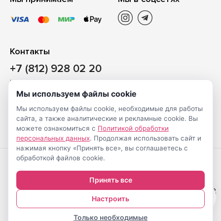
Контакты
+7 (812) 928 02 20
Наш магазин
Мы используем файлы cookie
Санкт-Петербург, ул. Ворошилова, д. 2, Литер «Р» (БЦ
Мы используем файлы cookie, необходимые для работы
«Сигнал»), 3 этаж, пом. 2
сайта, а также аналитические и рекламные cookie. Вы
На карте
можете ознакомиться с
Политикой обработки
персональных данных
. Продолжая использовать сайт и
нажимая кнопку «Принять все», вы соглашаетесь с
обработкой файлов cookie.
Создание
© Shveimarkt.ru,
Принять все
интернет-
2017-2026
Настройка cookie
0
магазинов
—
Настроить
Только необходимые