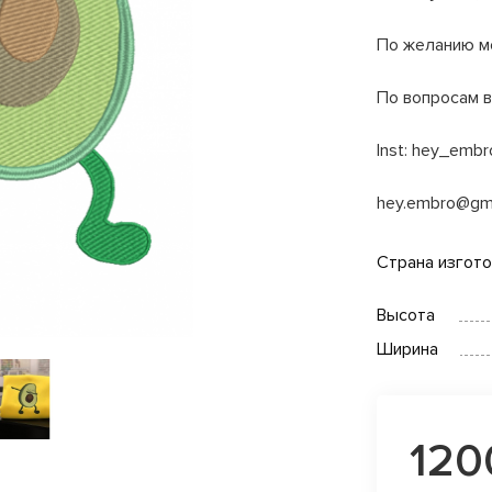
По желанию м
По вопросам в
Inst: hey_embr
hey.embro@gm
Страна изгот
Высота
Ширина
120