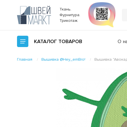
Ткань.
Фурнитура.
Трикотаж.
КАТАЛОГ
ТОВАРОВ
О н
Главная
Вышивка @Hey_emBro!
Вышивка "Авокад