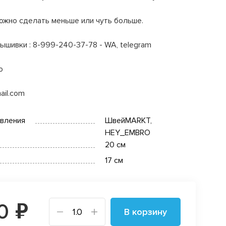
ожно сделать меньше или чуть больше.
ышивки : 8-999-240-37-78 - WA, telegram
o
ail.com
овления
ШвейMARKT,
HEY_EMBRO
20 см
17 см
0 ₽
В корзину