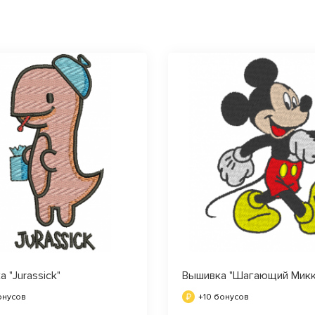
 "Jurassick"
Вышивка "Шагающий Микк
онусов
+10 бонусов