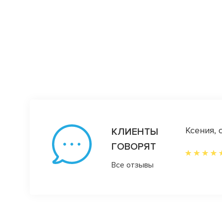
днотоны. Они очень дорого и стильно
Ксения, 
КЛИЕНТЫ
ши сторис... бесподобный ассортимент
ГОВОРЯТ
Все отзывы