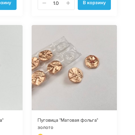
рзину
В корзину
а"
Пуговица "Матовая фольга"
золото