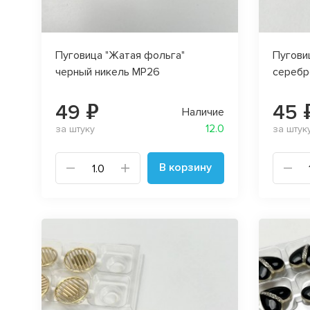
Пуговица "Жатая фольга"
Пугови
черный никель MP26
серебр
49 ₽
45 
Наличие
12.0
за штуку
за штук
В корзину