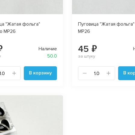
ца "Жатая фольга"
Пуговица "Жатая фольга"
о MP26
MP26
₽
45 ₽
Наличие
50.0
у
за штуку
В корзину
В ко