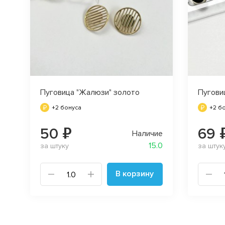
Пуговица "Жалюзи" золото
Пугови
+2 бонуса
+2 б
50 ₽
69 
Наличие
15.0
за штуку
за штук
В корзину