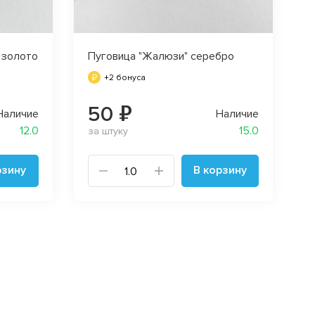
 золото
Пуговица "Жалюзи" серебро
+2 бонуса
50 ₽
Наличие
Наличие
12.0
15.0
за штуку
рзину
В корзину