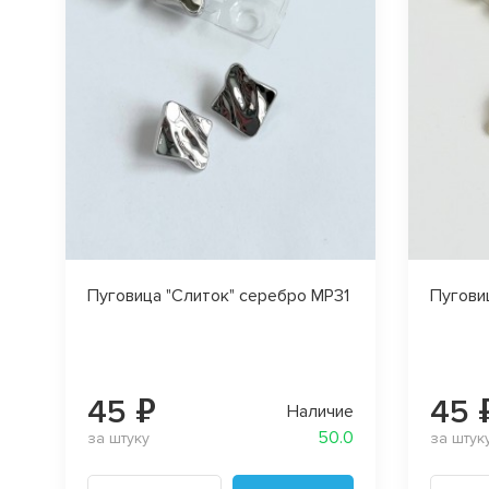
Пуговица "Слиток" серебро MP31
Пугови
45 ₽
45 
Наличие
50.0
за штуку
за штук