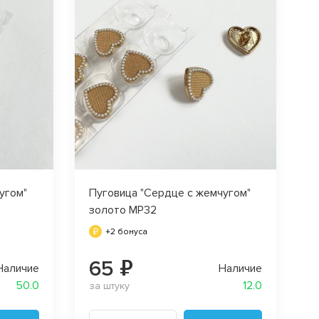
угом"
Пуговица "Сердце с жемчугом"
золото MP32
+2 бонуса
65 ₽
Наличие
Наличие
50.0
12.0
за штуку