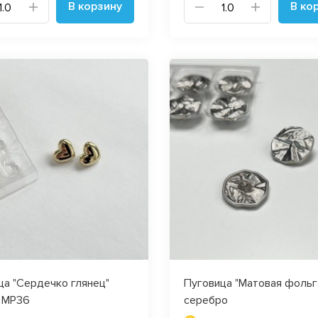
В корзину
В ко
ца "Сердечко глянец"
Пуговица "Матовая фольг
 MP36
серебро