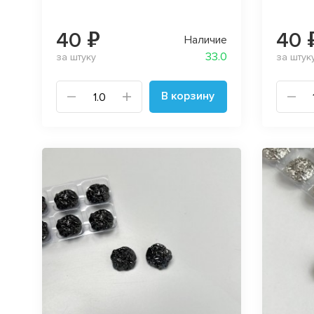
40 ₽
40 
Наличие
33.0
за штуку
за штук
В корзину