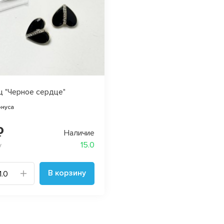
ц "Черное сердце"
онуса
₽
Наличие
15.0
у
В корзину