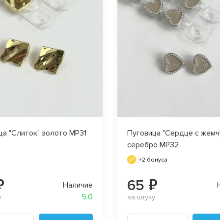
ца "Слиток" золото MP31
Пуговица "Сердце с жемч
серебро MP32
+2 бонуса
₽
65 ₽
Наличие
5.0
у
за штуку