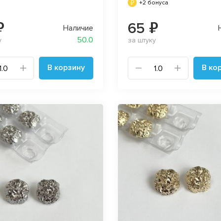
+2 бонуса
₽
65 ₽
Наличие
50.0
у
за штуку
В корзину
В ко