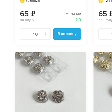
+2 бонуса
+2 б
65 ₽
65 
Наличие
12.0
за штуку
за штук
В корзину