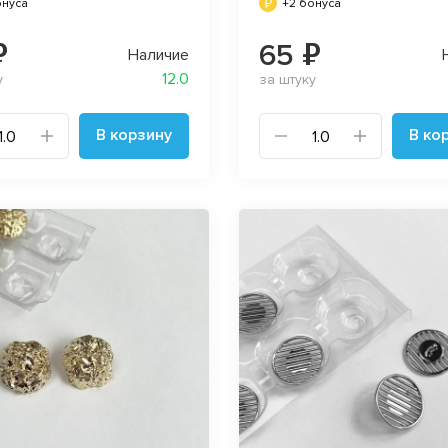
онуса
+2 бонуса
₽
65 ₽
Наличие
12.0
у
за штуку
В корзину
В ко