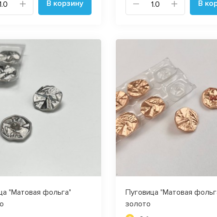
В корзину
В ко
ца "Матовая фольга"
Пуговица "Матовая фольг
о
золото