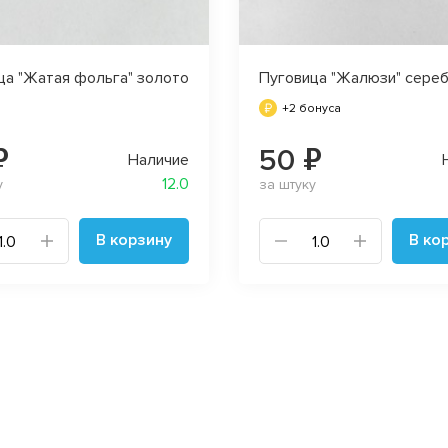
ца "Жатая фольга" золото
Пуговица "Жалюзи" сере
+2 бонуса
₽
50 ₽
Наличие
12.0
у
за штуку
В корзину
В ко