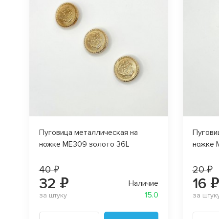
Пуговица металлическая на
Пугови
ножке МЕ309 золото 36L
ножке 
40 ₽
20 ₽
32 ₽
16 
Наличие
15.0
за штуку
за штук