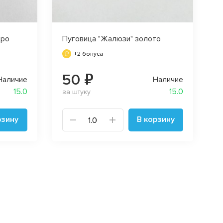
бро
Пуговица "Жалюзи" золото
+2 бонуса
50 ₽
Наличие
Наличие
15.0
15.0
за штуку
рзину
В корзину