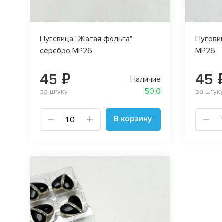
Пуговица "Жатая фольга"
Пугови
серебро MP26
MP26
45 ₽
45 
Наличие
50.0
за штуку
за штук
В корзину