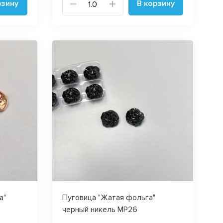
рзину
В корзину
а"
Пуговица "Жатая фольга"
черный никель MP26