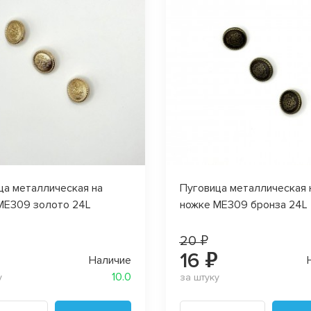
ца металлическая на
Пуговица металлическая 
МЕ309 золото 24L
ножке МЕ309 бронза 24L
20 ₽
₽
16 ₽
Наличие
10.0
у
за штуку