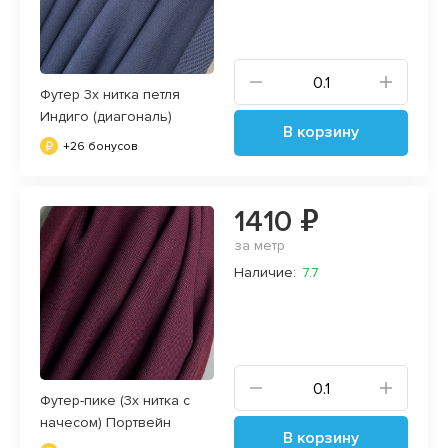
Футер 3х нитка петля
Индиго (диагональ)
В корзину
+26 бонусов
1410 ₽
за метр
Наличие:
7.7
Футер-пике (3х нитка с
начесом) Портвейн
В корзину