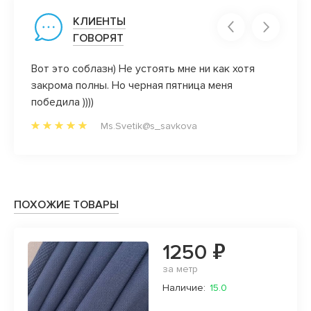
КЛИЕНТЫ
ГОВОРЯТ
люблю
Вот это соблазн) Не устоять мне ни как хотя
Обожа
ентам,
закрома полны. Но черная пятница меня
закан
воего
победила ))))
клиен
0%!!!
всегд
Ms.Svetik@s_savkova
да и 
радост
прям л
ПОХОЖИЕ ТОВАРЫ
1250 ₽
за метр
Наличие:
15.0