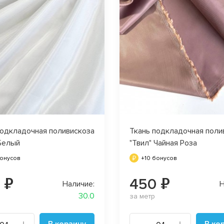
подкладочная поливискоза
Ткань подкладочная поли
 Белый
"Твил" Чайная Роза
бонусов
+10 бонусов
 ₽
450 ₽
Наличие:
Н
30.0
за метр
В корзину
В ко