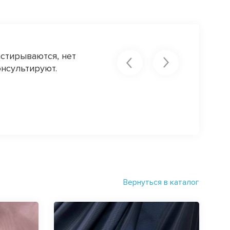
астирываются, нет
Видела вчера ваш новый рай))) 
нсультируют.
София
Вернуться в каталог