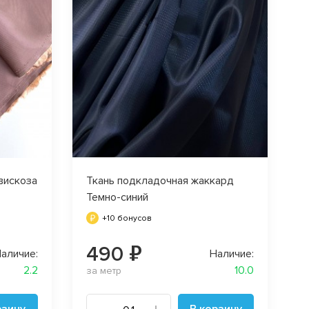
вискоза
Ткань подкладочная жаккард
Темно-синий
+10 бонусов
490 ₽
аличие:
Наличие:
2.2
10.0
за метр
рзину
В корзину