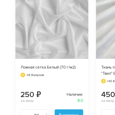
Ложная сетка Белый (70 г/м2)
Ткань 
"Твил"
+6 бонусов
+10 
250 ₽
450
Наличие:
8.0
за метр
за метр
В корзину