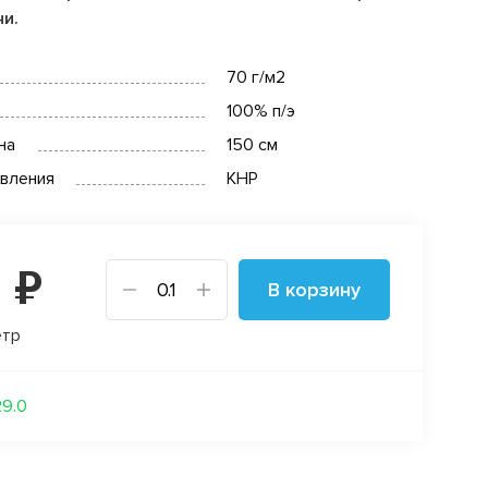
чи.
70 г/м2
100% п/э
на
150 см
овления
КНР
 ₽
В корзину
етр
29.0