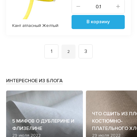
В корзину
Кант атласный Желтый
1
3
Вы на странице
2
ИНТЕРЕСНОЕ ИЗ БЛОГА
ЧТО СШИТЬ ИЗ П
5 МИФОВ О ДУБЛЕРИНЕ И
КОСТЮМНО-
ФЛИЗЕЛИНЕ
ПЛАТЕЛЬНОГО ХЛ
29 июля 2022
29 июля 2022